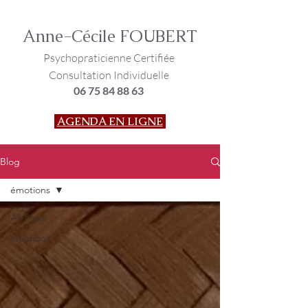
Anne-Cécile FOUBERT
Psychopraticienne Certifiée
Consultation Individuelle
​06
75 84 88 63
AGENDA EN LIGNE
Blog
émotions
All Posts
émotions